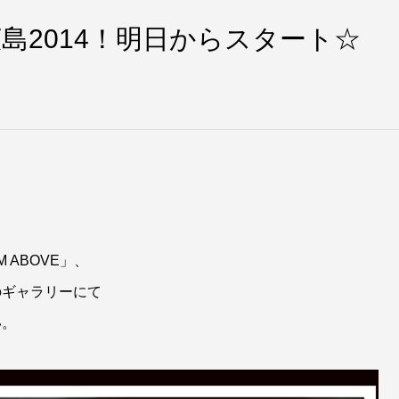
in 広島2014！明日からスタート☆
 ABOVE」、
のギャラリーにて
い。