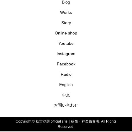
Blog
Works
Story
Online shop
Youtube
Instagram
Facebook
Radio
English
中文
お問い合わせ
Copyright ©
秋吉沙羅 official site｜篠笛・神楽笛奏者. All Rights
Reserved.