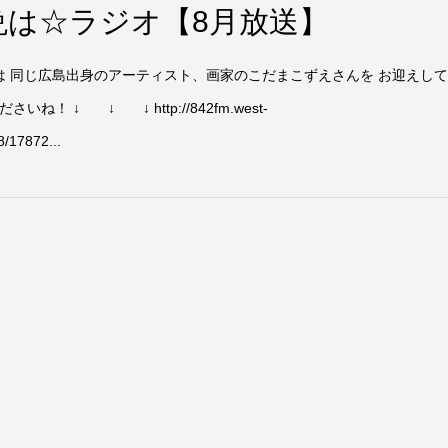
晩は☆ラジオ【8月放送】
は 同じ広島出身のアーティスト、画家のこだまこずえさんを お迎えし
 ↓ ↓ ↓ http://842fm.west-
8/17872...