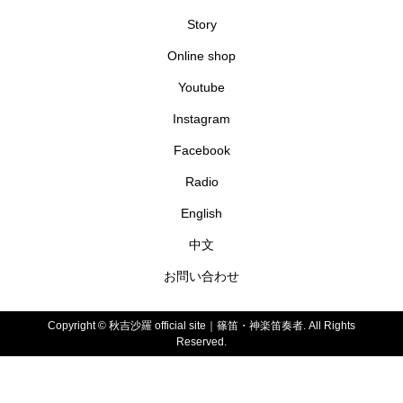
Story
Online shop
Youtube
Instagram
Facebook
Radio
English
中文
お問い合わせ
Copyright ©
秋吉沙羅 official site｜篠笛・神楽笛奏者. All Rights
Reserved.