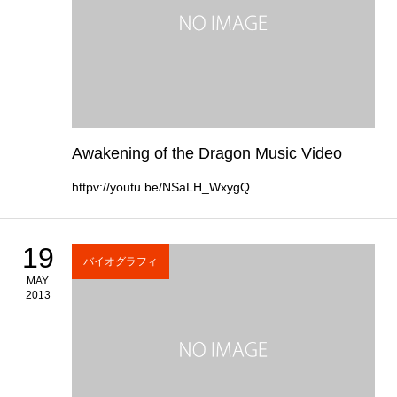
Awakening of the Dragon Music Video
httpv://youtu.be/NSaLH_WxygQ
19
バイオグラフィ
MAY
2013