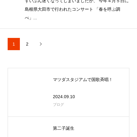
ずいぶん遅くなってしまいましたが、 今年４月５日に
島根県大田市で行われたコンサート 「春を呼ぶ調
べ」...
1
2

マツダスタジアムで国歌斉唱！
2024.09.10
ブログ
第二子誕生