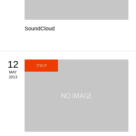
SoundCloud
12
ブログ
MAY
2013