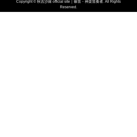
Copyright ©
秋吉沙羅 official site｜篠笛・神楽笛奏者. All Rights
Reserved.