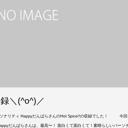
収録＼(^o^)／
リティ HappyだんばらさんのHot Spice!!の収録でした！ 今回
appyだんばらさんは、最高〜！ 面白くて面白くて！素晴らしいパーソ