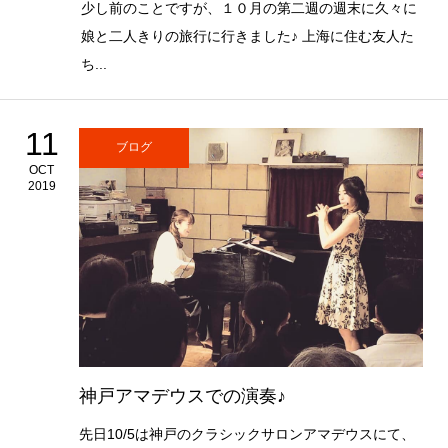
少し前のことですが、１０月の第二週の週末に久々に
娘と二人きりの旅行に行きました♪ 上海に住む友人た
ち...
11
ブログ
OCT
2019
神戸アマデウスでの演奏♪
先日10/5は神戸のクラシックサロンアマデウスにて、