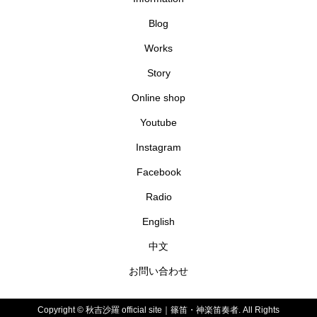
Blog
Works
Story
Online shop
Youtube
Instagram
Facebook
Radio
English
中文
お問い合わせ
Copyright ©
秋吉沙羅 official site｜篠笛・神楽笛奏者. All Rights