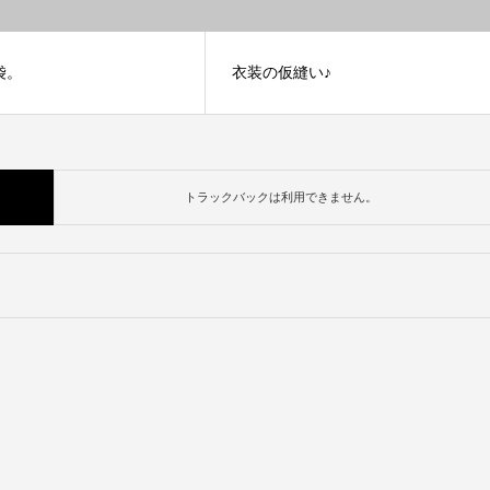
袋。
衣装の仮縫い♪
トラックバックは利用できません。