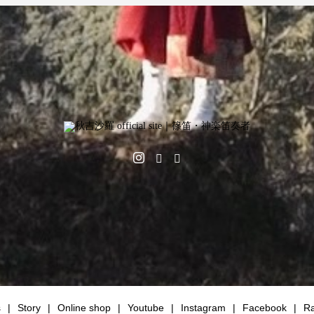
s
Story
Online shop
Youtube
Instagram
Facebook
Ra