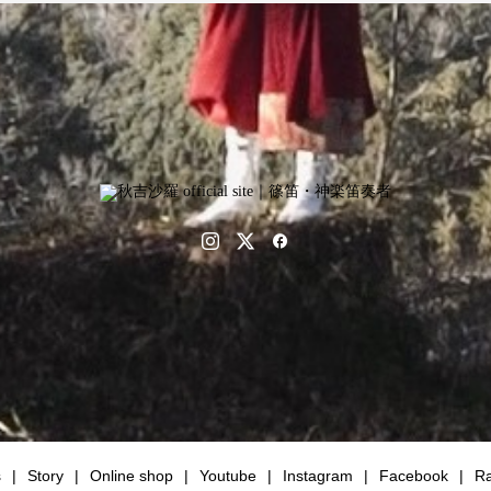
s
Story
Online shop
Youtube
Instagram
Facebook
Ra