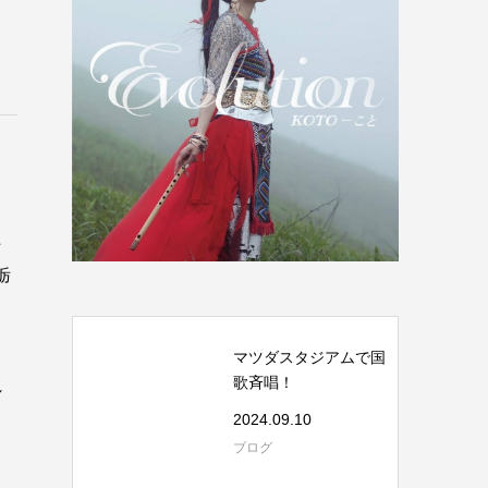
た
栃
マツダスタジアムで国
歌斉唱！
れ
2024.09.10
ブログ