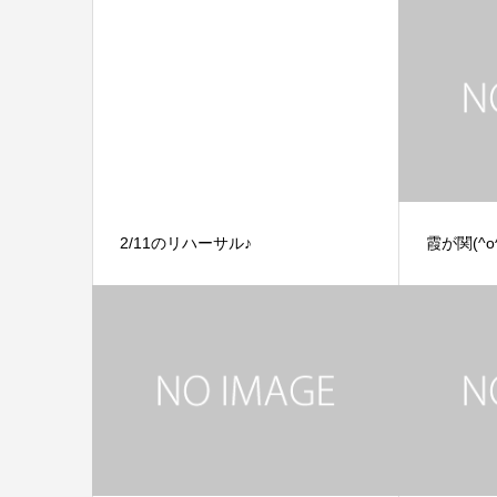
2/11のリハーサル♪
霞が関(^o