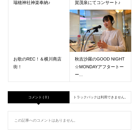
瑞穂神社神楽奉納♪
賀茂泉にてコンサート♪
お歌のREC！＆横川商店
秋吉沙羅のGOOD NIGHT
街！
☆MONDAYアフタートー
ー...
コメント ( 0 )
トラックバックは利用できません。
この記事へのコメントはありません。