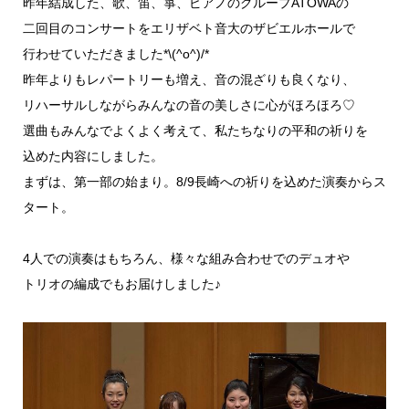
昨年結成した、歌、笛、箏、ピアノのグループATOWAの
二回目のコンサートをエリザベト音大のザビエルホールで
行わせていただきました*\(^o^)/*
昨年よりもレパートリーも増え、音の混ざりも良くなり、
リハーサルしながらみんなの音の美しさに心がほろほろ♡
選曲もみんなでよくよく考えて、私たちなりの平和の祈りを
込めた内容にしました。
まずは、第一部の始まり。8/9長崎への祈りを込めた演奏からス
タート。
4人での演奏はもちろん、様々な組み合わせでのデュオや
トリオの編成でもお届けしました♪