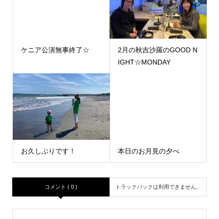
ケニア公演無事終了☆
2月の秋吉沙羅のGOOD N
IGHT☆MONDAY
お久しぶりです！
本日のお月見の夕べ
コメント ( 0 )
トラックバックは利用できません。