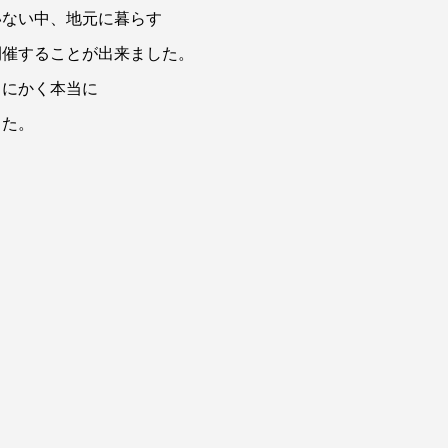
いない中、地元に暮らす
開催することが出来ました。
とにかく本当に
した。