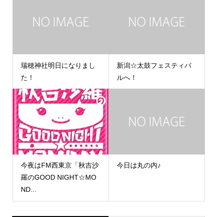
瑞穂神社明日になりまし
新潟☆太鼓フェスティバ
た！
ルへ！
今夜はFM西東京「秋吉沙
今日は丸の内♪
羅のGOOD NIGHT☆MO
ND...