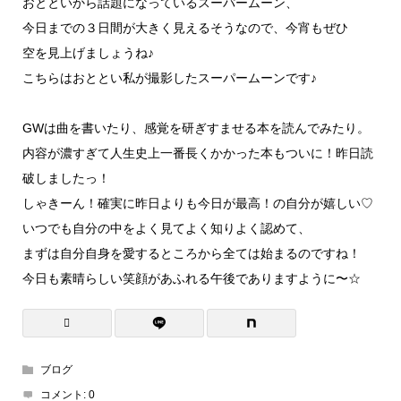
おとといから話題になっているスーパームーン、
今日までの３日間が大きく見えるそうなので、今宵もぜひ
空を見上げましょうね♪
こちらはおととい私が撮影したスーパームーンです♪
GWは曲を書いたり、感覚を研ぎすませる本を読んでみたり。
内容が濃すぎて人生史上一番長くかかった本もついに！昨日読
破しましたっ！
しゃきーん！確実に昨日よりも今日が最高！の自分が嬉しい♡
いつでも自分の中をよく見てよく知りよく認めて、
まずは自分自身を愛するところから全ては始まるのですね！
今日も素晴らしい笑顔があふれる午後でありますように〜☆
ブログ
コメント:
0