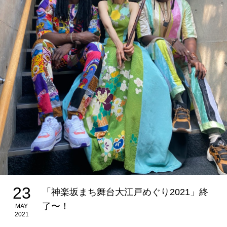
23
「神楽坂まち舞台大江戸めぐり2021」終
了〜！
MAY
2021