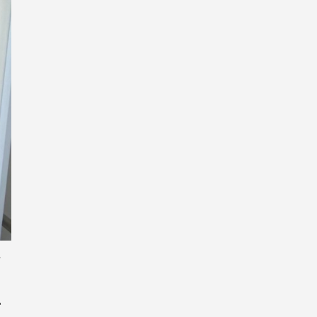
た
。
い