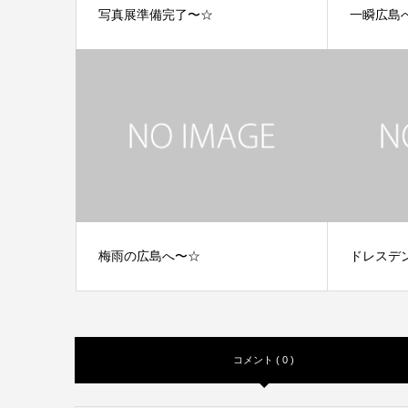
写真展準備完了〜☆
一瞬広島
梅雨の広島へ〜☆
ドレスデ
コメント ( 0 )