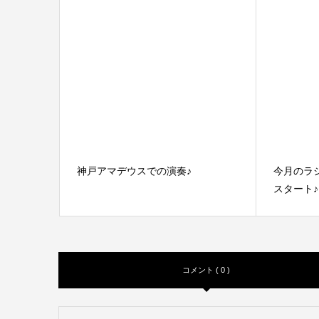
神戸アマデウスでの演奏♪
今月のラ
スタート♪
コメント ( 0 )