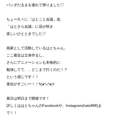
パンダだるまを連れて帰りました♡
ちょー久々に「はとこと会議」改、
「はとさら会議」に花が咲き
楽しいひとときでした♡
画家として活動しているはとちゃん。
ここ最近は立体作るし、
さらにアニメーションも本格的に
勉強してて、、どこまで行くのだ！？
という感じです！！
進化がすごいー！！٩(๑❛ᴗ❛๑)۶
展示は明日まで開催です！
詳しくははとちゃんのFacebookや、Instagram(hato888)ま
で！！