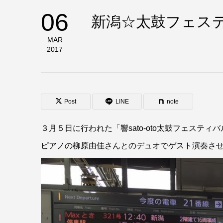
06
新潟☆太鼓フェス
MAR
2017
Post
LINE
note
３月５日に行われた「響sato-oto太鼓フェスティバル in 
ピアノの柳原由佳さんとのデュオでゲスト演奏さ