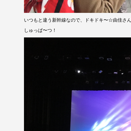
いつもと違う新幹線なので、ドキドキ〜☆由佳さ
しゅっぱ〜つ！