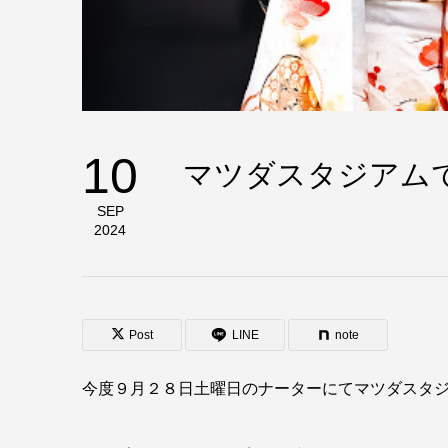
10
マツダスタジアム
SEP
2024
Post
LINE
note
今度９月２８日土曜日のナーターにてマツダスタ