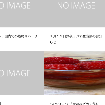
ン、国内での最終リハーサ
１月１９日深夜ラジオ生出演のお知
らせ！
展！
へびいちごで「かゆみどめ」作り