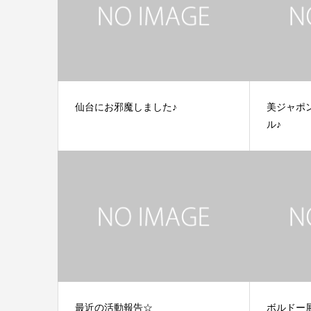
仙台にお邪魔しました♪
美ジャポ
ル♪
最近の活動報告☆
ボルドー