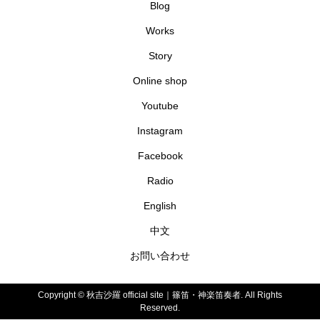
Blog
Works
Story
Online shop
Youtube
Instagram
Facebook
Radio
English
中文
お問い合わせ
Copyright ©
秋吉沙羅 official site｜篠笛・神楽笛奏者. All Rights
Reserved.