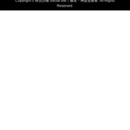
Copyright ©
秋吉沙羅 official site｜篠笛・神楽笛奏者. All Rights
Reserved.